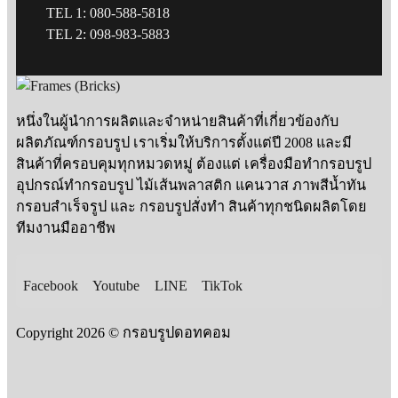
TEL 1: 080-588-5818
TEL 2: 098-983-5883
หนึ่งในผู้นำการผลิตและจำหน่ายสินค้าที่เกี่ยวข้องกับ
ผลิตภัณฑ์กรอบรูป เราเริ่มให้บริการตั้งแต่ปี 2008 และมี
สินค้าที่ครอบคุมทุกหมวดหมู่ ต้องแต่ เครื่องมือทำกรอบรูป
อุปกรณ์ทำกรอบรูป ไม้เส้นพลาสติก แคนวาส ภาพสีน้ำทัน
กรอบสำเร็จรูป และ กรอบรูปสั่งทำ สินค้าทุกชนิดผลิตโดย
ทีมงานมืออาชีพ
Facebook
Youtube
LINE
TikTok
Copyright 2026 © กรอบรูปดอทคอม