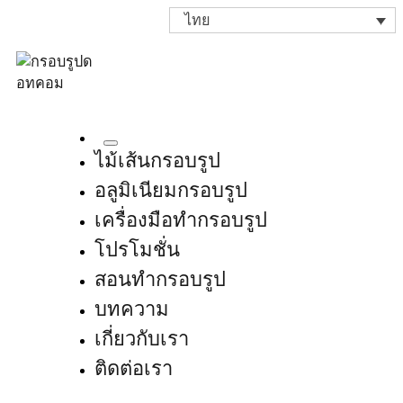
ไทย
ไม้เส้นกรอบรูป
อลูมิเนียมกรอบรูป
เครื่องมือทำกรอบรูป
โปรโมชั่น
สอนทำกรอบรูป
บทความ
เกี่ยวกับเรา
ติดต่อเรา