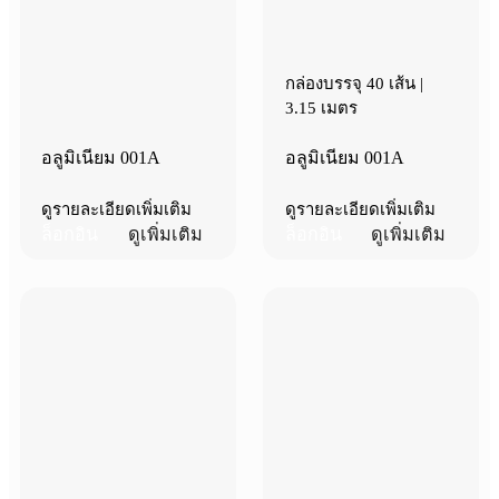
กล่องบรรจุ 40 เส้น |
3.15 เมตร
อลูมิเนียม 001A
อลูมิเนียม 001A
ดูรายละเอียดเพิ่มเติม
ดูรายละเอียดเพิ่มเติม
ล็อกอิน
ดูเพิ่มเติม
ล็อกอิน
ดูเพิ่มเติม