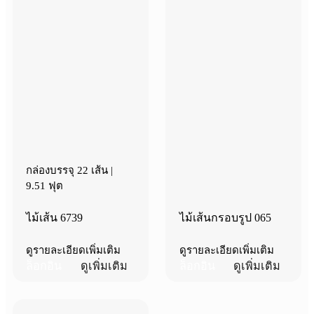
กล่องบรรจุ 22 เส้น |
9.51 ฟุต
ไม้เส้น 6739
ไม้เส้นกรอบรูป 065
ดูรายละเอียดเพิ่มเติม
ดูรายละเอียดเพิ่มเติม
ล็อกอิน
ดูเพิ่มเติม
ล็อกอิน
ดูเพิ่มเติม