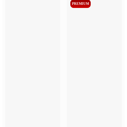
PREMIUM