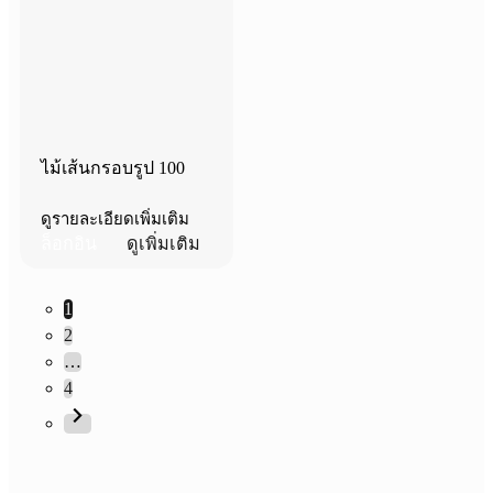
ไม้เส้นกรอบรูป 100
ดูรายละเอียดเพิ่มเติม
ล็อกอิน
ดูเพิ่มเติม
1
2
…
4