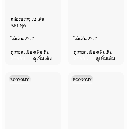
กล่องบรรจุ 72 เส้น |
9.51 ฟุต
ไม้เส้น 2327
ไม้เส้น 2327
ดูรายละเอียดเพิ่มเติม
ดูรายละเอียดเพิ่มเติม
ล็อกอิน
ดูเพิ่มเติม
ล็อกอิน
ดูเพิ่มเติม
ECONOMY
ECONOMY