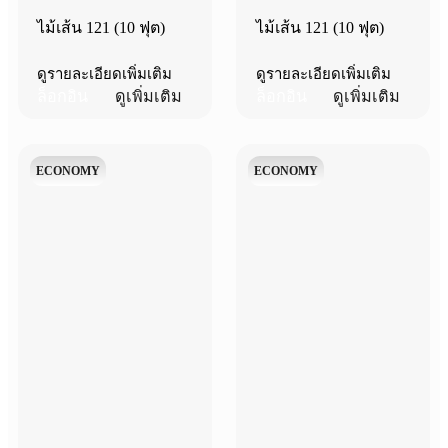
ไม้เส้น 121 (10 ฟุต)
ไม้เส้น 121 (10 ฟุต)
ดูรายละเอียดเพิ่มเติม
ดูรายละเอียดเพิ่มเติม
ล็อกอิน
ดูเพิ่มเติม
ล็อกอิน
ดูเพิ่มเติม
ECONOMY
ECONOMY