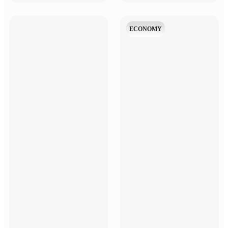
ECONOMY