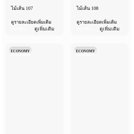
ไม้เส้น 107
ไม้เส้น 108
ดูรายละเอียดเพิ่มเติม
ดูรายละเอียดเพิ่มเติม
ล็อกอิน
ดูเพิ่มเติม
ล็อกอิน
ดูเพิ่มเติม
ECONOMY
ECONOMY