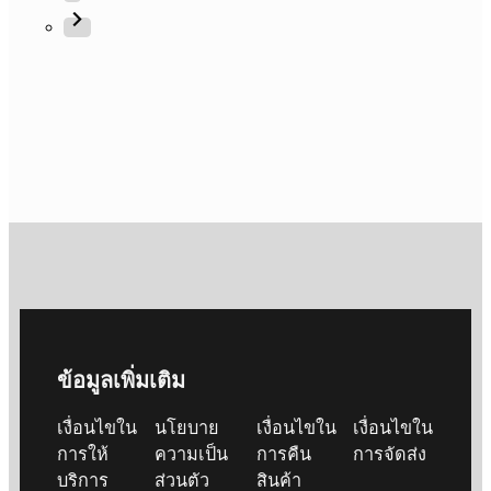
ข้อมูลเพิ่มเติม
เงื่อนไขใน
นโยบาย
เงื่อนไขใน
เงื่อนไขใน
การให้
ความเป็น
การคืน
การจัดส่ง
บริการ
ส่วนตัว
สินค้า