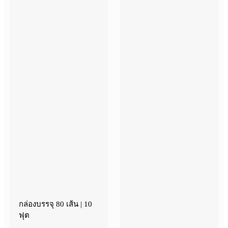
กล่องบรรจุ 80 เส้น | 10
ฟุต