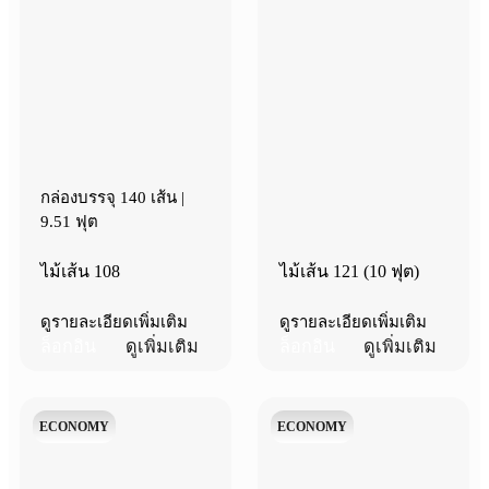
กล่องบรรจุ 140 เส้น |
9.51 ฟุต
ไม้เส้น 108
ไม้เส้น 121 (10 ฟุต)
ดูรายละเอียดเพิ่มเติม
ดูรายละเอียดเพิ่มเติม
ล็อกอิน
ดูเพิ่มเติม
ล็อกอิน
ดูเพิ่มเติม
ECONOMY
ECONOMY