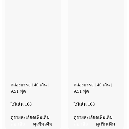
กล่องบรรจุ 140 เส้น |
กล่องบรรจุ 140 เส้น |
9.51 ฟุต
9.51 ฟุต
ไม้เส้น 108
ไม้เส้น 108
ดูรายละเอียดเพิ่มเติม
ดูรายละเอียดเพิ่มเติม
ล็อกอิน
ดูเพิ่มเติม
ล็อกอิน
ดูเพิ่มเติม