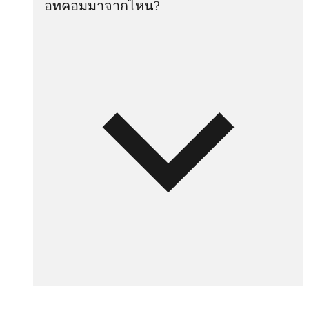
อทคอมมาจากไหน?