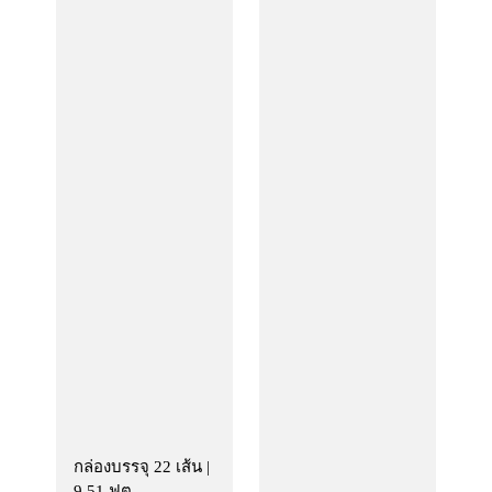
กล่องบรรจุ 22 เส้น |
9.51 ฟุต