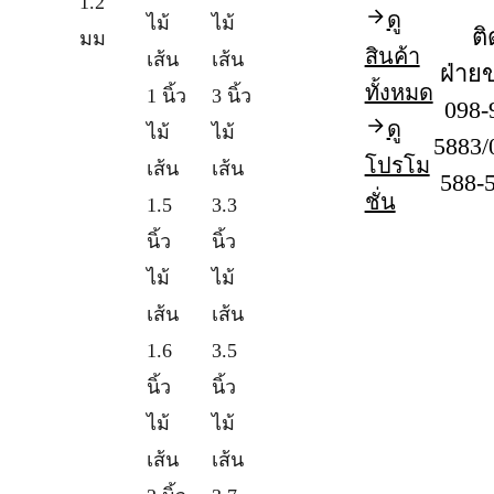
1.2
ดู
ไม้
ไม้
ติ
มม
สินค้า
เส้น
เส้น
ฝ่าย
ทั้งหมด
1 นิ้ว
3 นิ้ว
098-
ดู
ไม้
ไม้
5883/
โปรโม
เส้น
เส้น
588-
ชั่น
1.5
3.3
นิ้ว
นิ้ว
ไม้
ไม้
เส้น
เส้น
1.6
3.5
นิ้ว
นิ้ว
ไม้
ไม้
เส้น
เส้น