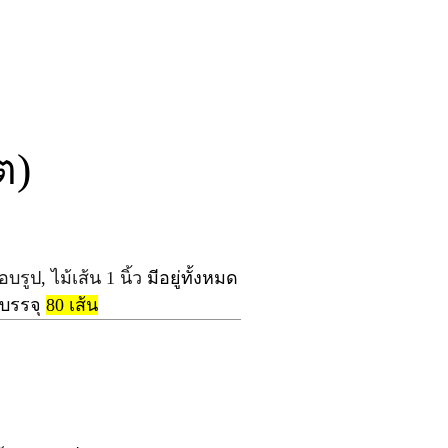
ต)
รอบรูป
,
ไม้เส้น 1 นิ้ว
มีอยู่ทั้งหมด
องบรรจุ
80
เส้น