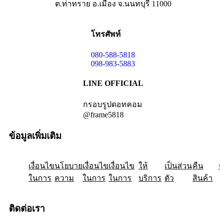
ต.ท่าทราย อ.เมือง จ.นนทบุรี 11000
โทรศัพท์
080-588-5818
098-983-5883
LINE OFFICIAL
กรอบรูปดอทคอม
@frame5818
ข้อมูลเพิ่มเติม
เงื่อนไข
ให้
นโยบาย
เป็นส่วน
เงื่อนไข
คืน
เงื่อนไข
ในการ
ความ
ในการ
ในการ
บริการ
ตัว
สินค้า
ติดต่อเรา