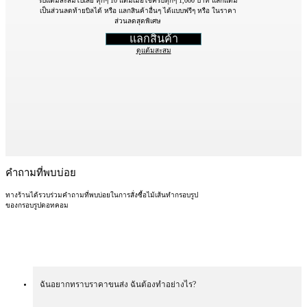
รับแต้มสะสมไปเลย ทุกๆ 10 แต้มเมื่อใช้ครบทุกๆ 1,000 บาท แลกแต้ม
เป็นส่วนลดท้ายบิลได้ หรือ แลกสินค้าอื่นๆ ได้แบบฟรีๆ หรือ ในราคา
ส่วนลดสุดพิเศษ
แลกสินค้า
ดูแต้มสะสม
คำถามที่พบบ่อย
ทางร้านได้รวบร่วมคำถามที่พบบ่อยในการสั่งซื้อไม้เส้นทำกรอบรูป
ของกรอบรูปดอทคอม
ฉันอยากทราบราคาขนส่ง ฉันต้องทำอย่างไร?