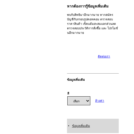
หากต้องการรู้ข้อมูลเพิ่มเติม
พบกับสิทธิมาอีกมากมาย หากสมัคร
บัญชีกับกรอบรูปดอทคอม ตรวจสอบ
ราคาสินค้า เช็คแต้มสะสมแลกส่วนลด
ตรวจสอบประวัติการสั่งซื้อ และ โปรโมชั่
นอีกมากมาย
ล็อกอิน/ลง
ติดต่อเรา
ทะเบียน
ข้อมูลเพิ่มเติม
สี
ล้างค่า
แชทเลย
ข้อมูลเพิ่มเติม