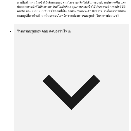
เราเป็นตัวแทนนำเข้าไม้เส้นกรอบรูป จากโรงงานผลิตไม้เส้นกรอบรูปจากประเทศจีน และ
ประเทศเกาหลี ที่ได้รับการการันตีในทั้งเรื่อง คุณภาพของเนื้อไม้เส้นพลาสติก ฟอล์ยที่มีสี
คมชัด และ แบบโมแม่พิมพ์ที่มีลายที่เป็นเอกลักษณ์เฉพาะตัว จึงทำให้เรามั่นใจว่าไม้เส้น
กรอบรูปที่เรานำเข้ามานั้นจะตอบโจทย์ความต้องการของลูกค้า ในราคาย่อมเยาว์
ร้านกรอบรูปดอทคอม ส่งของวันไหน?