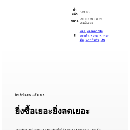
น้ำ
4.93 กก.
หนัก
290 × 8.89 × 8.89
ขนาด
เซนติเมตร
ทอง
,
ทองคลาสสิก
,
สี
ทองดำ
,
ทองนาค
,
ทอง
มืด
,
นาคคิ้วดำ
,
เงิน
สิทธิพิเศษแต้มต่อ
ยิ่งซื้อเยอะยิ่งลดเยอะ