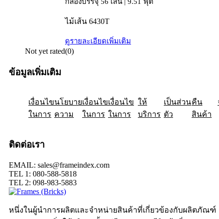
กล่องบรรจุ 56 เส้น | 9.51 ฟุต
ไม้เส้น 6430T
ดูรายละเอียดเพิ่มเติม
Not yet rated
(0)
ข้อมูลเพิ่มเติม
เงื่อนไข
ให้
นโยบาย
เป็นส่วน
เงื่อนไข
คืน
เงื่อนไข
ในการ
ความ
ในการ
ในการ
บริการ
ตัว
สินค้า
ติดต่อเรา
EMAIL: sales@frameindex.com
TEL 1: 080-588-5818
TEL 2: 098-983-5883
หนึ่งในผู้นำการผลิตและจำหน่ายสินค้าที่เกี่ยวข้องกับผลิตภัณฑ์