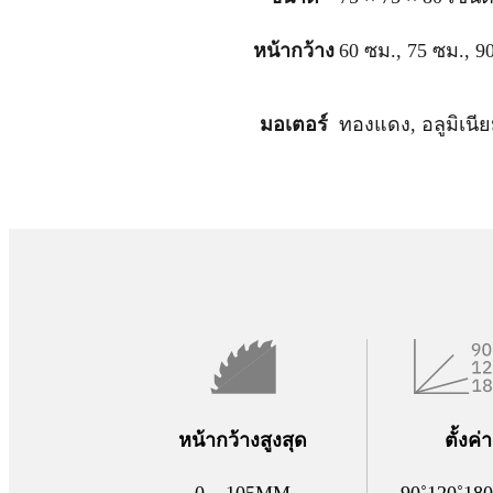
หน้ากว้าง
60 ซม., 75 ซม., 9
มอเตอร์
ทองแดง, อลูมิเนี
หน้ากว้างสูงสุด
ตั้งค
0 – 105MM
90˚120˚180