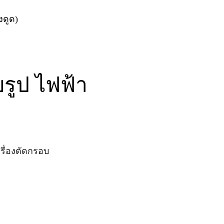
งดูด)
บรูป ไฟฟ้า
รื่องตัดกรอบ