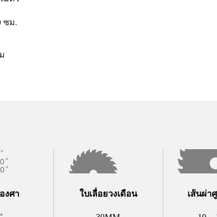
0 ซม.
ยม
่าองศา
ใบเลื่อยวงเดือน
เส้นผ่า
˚
30MM
10 – 