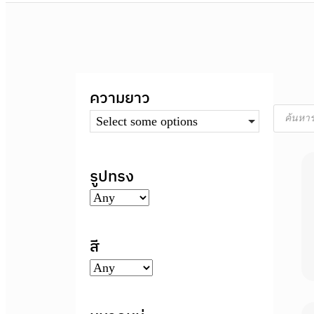
ความยาว
Product
Select some options
search
รูปทรง
สี