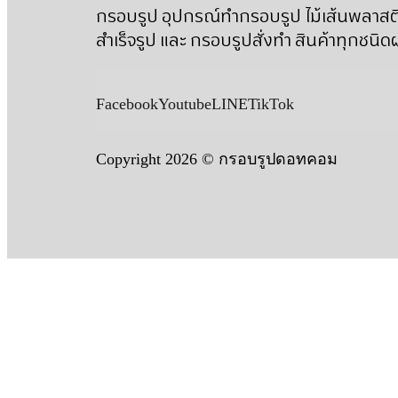
กรอบรูป อุปกรณ์ทำกรอบรูป ไม้เส้นพลาสต
สำเร็จรูป และ กรอบรูปสั่งทำ สินค้าทุกชนิ
Facebook
Youtube
LINE
TikTok
Copyright 2026 © กรอบรูปดอทคอม