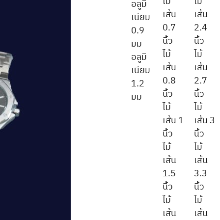
ไม้
ไม้
อลูมิ
เส้น
เส้น
เนียม
0.7
2.4
0.9
นิ้ว
นิ้ว
มม
ไม้
ไม้
อลูมิ
เส้น
เส้น
เนียม
0.8
2.7
1.2
นิ้ว
นิ้ว
มม
ไม้
ไม้
เส้น 1
เส้น 3
นิ้ว
นิ้ว
ไม้
ไม้
เส้น
เส้น
1.5
3.3
นิ้ว
นิ้ว
ไม้
ไม้
เส้น
เส้น