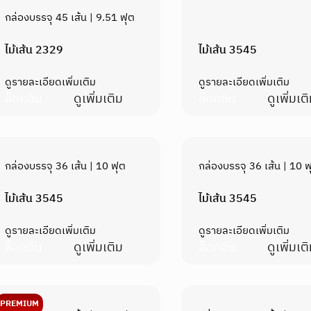
กล่องบรรจุ 45 เส้น | 9.51 ฟุต
ไม้เส้น 2329
ไม้เส้น 3545
ดูรายละเอียดเพิ่มเติม
ดูรายละเอียดเพิ่มเติม
ล็อกอิน
ดูเพิ่มเติม
ล็อกอิน
ดูเพิ่มเต
กล่องบรรจุ 36 เส้น | 10 ฟุต
กล่องบรรจุ 36 เส้น | 10 ฟ
ไม้เส้น 3545
ไม้เส้น 3545
ดูรายละเอียดเพิ่มเติม
ดูรายละเอียดเพิ่มเติม
ล็อกอิน
ดูเพิ่มเติม
ล็อกอิน
ดูเพิ่มเต
PREMIUM