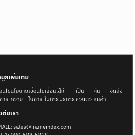
อมูลเพิ่มเติม
ื่อนไข
ห้
นโยบาย
เป็น
เงื่อนไข
คืน
เงื่อนไข
จัดส่ง
การ
ความ
ในการ
ในการ
บริการ
ส่วนตัว
สินค้า
ดต่อเรา
AIL: sales@frameindex.com