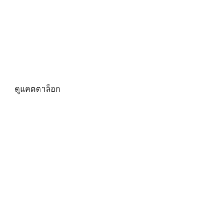
CATALOG แคตตาล็อก
2024-25
คลิกที่นี่เพื่อดู E-Catalogue และเลือก
ผลิตภัณฑ์ที่ดีที่สุดสำหรับคุณ!
ดูแคตตาล็อก