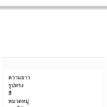
ความยาว
รูปทรง
สี
หมวดหมู่