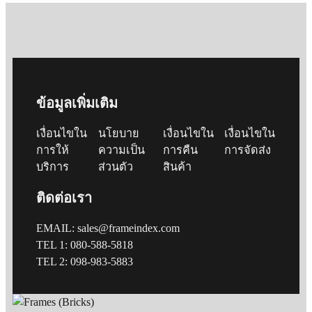
ข้อมูลเพิ่มเติม
เงื่อนไขใน
นโยบาย
เงื่อนไขใน
เงื่อนไขใน
การให้
ความเป็น
การคืน
การจัดส่ง
บริการ
ส่วนตัว
สินค้า
ติดต่อเรา
EMAIL: sales@frameindex.com
TEL 1: 080-588-5818
TEL 2: 098-983-5883