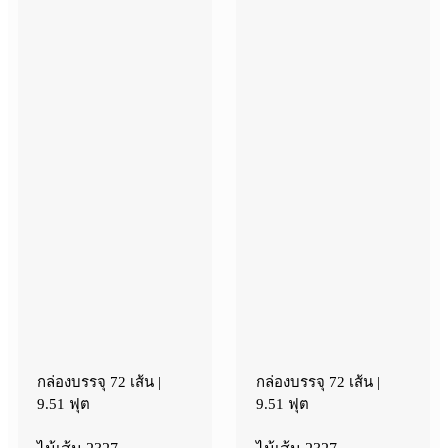
กล่องบรรจุ 72 เส้น |
กล่องบรรจุ 72 เส้น |
9.51 ฟุต
9.51 ฟุต