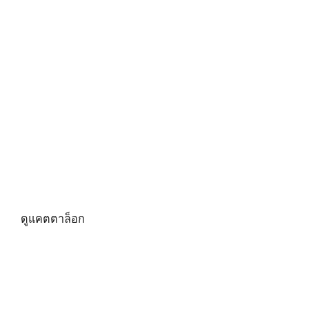
CATALOG แคตตาล็อก
2024-25
คลิกที่นี่เพื่อดู E-Catalogue และเลือก
ผลิตภัณฑ์ที่ดีที่สุดสำหรับคุณ!
ดูแคตตาล็อก