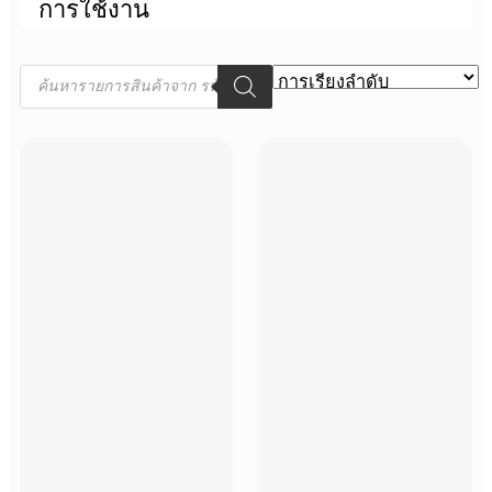
การใช้งาน
Products
search