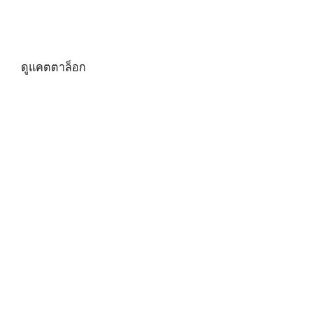
คลิกที่นี่เพื่อดู E-Catalogue และเลือก
ผลิตภัณฑ์ที่ดีที่สุดสำหรับคุณ!
ดูแคตตาล็อก