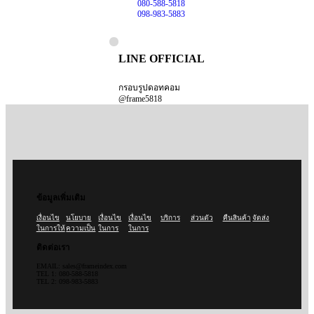
080-588-5818
098-983-5883
LINE OFFICIAL
กรอบรูปดอทคอม
@frame5818
ข้อมูลเพิ่มเติม
เงื่อนไข
นโยบาย
เงื่อนไข
เงื่อนไข
บริการ
ส่วนตัว
คืนสินค้า
จัดส่ง
ในการให้
ความเป็น
ในการ
ในการ
ติดต่อเรา
EMAIL: sales@frameindex.com
TEL 1: 080-588-5818
TEL 2: 098-983-5883