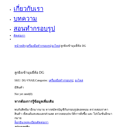
เกี่ยวกับเรา
บทความ
สอนทำกรอบรูป
ติดต่อเรา
หน้าหลัก
/
เครื่องมือทำกรอบรูป
/
อะไหล่
/
ลูกยิงเข้ามุมยี่ห้อ DG
ลูกยิงเข้ามุมยี่ห้อ DG
SKU:
DG-VNAIL
Categories:
เครื่องมือทำกรอบรูป
,
อะไหล่
มีสินค้า
Not yet rated
(0)
หากต้องการรู้ข้อมูลเพิ่มเติม
พบกับสิทธิมาอีกมากมาย หากสมัครบัญชีกับกรอบรูปดอทคอม ตรวจสอบราคา
สินค้า เช็คแต้มสะสมแลกส่วนลด ตรวจสอบประวัติการสั่งซื้อ และ โปรโมชั่นอีกมา
กมาย
ล็อกอิน/ลงทะเบียน
ติดต่อเรา
รูปแบบลูกยิง